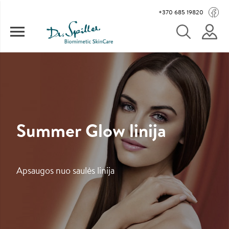
Pereiti į pagrindinį turinį
Main navigation
+370 685 19820
Summer Glow linija
Apsaugos nuo saulės linija