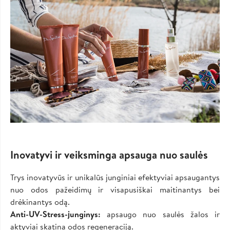
Inovatyvi ir veiksminga apsauga nuo saulės
Trys inovatyvūs ir unikalūs junginiai efektyviai apsaugantys
nuo odos pažeidimų ir visapusiškai maitinantys bei
drėkinantys odą.
Anti-UV-Stress-junginys:
apsaugo nuo saulės žalos ir
aktyviai skatina odos regeneraciją.