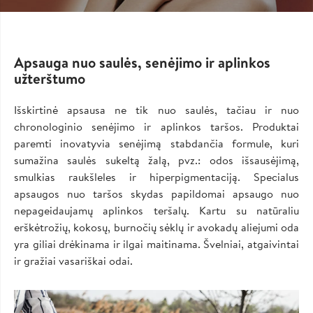
Apsauga nuo saulės, senėjimo ir aplinkos
užterštumo
Išskirtinė apsausa ne tik nuo saulės, tačiau ir nuo
chronologinio senėjimo ir aplinkos taršos. Produktai
paremti inovatyvia senėjimą stabdančia formule, kuri
sumažina saulės sukeltą žalą, pvz.: odos išsausėjimą,
smulkias raukšleles ir hiperpigmentaciją. Specialus
apsaugos nuo taršos skydas papildomai apsaugo nuo
nepageidaujamų aplinkos teršalų. Kartu su natūraliu
erškėtrožių, kokosų, burnočių sėklų ir avokadų aliejumi oda
yra giliai drėkinama ir ilgai maitinama. Švelniai, atgaivintai
ir gražiai vasariškai odai.
Image