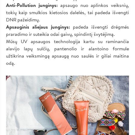
Anti-Pollution junginys:
apsaugo nuo aplinkos veiksnių,
tokių kaip smulkios kietosios dalelės, tai padeda išvengti
DNR pažeidimų.
Apsauginis aliejaus junginys:
padeda išvengti drėgmės
praradimo ir suteikia odai gaivų, spindintį švytėjimą.
Mūsų UV apsaugos technologija kartu su raminančia
alavijo lapų sulčių, pantenolio ir alantoino formule
užtikrina veiksmingą apsaugą nuo saulės ir giliai maitina
odą.
Image