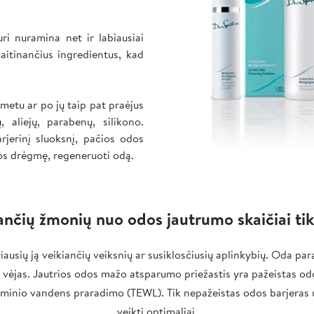
uri nuramina net ir labiausiai
aitinančius ingredientus, kad
metu ar po jų taip pat praėjus
, aliejų, parabenų, silikono.
arjerinį sluoksnį, pačios odos
dos drėgmę, regeneruoti odą.
ančių žmonių nuo odos jautrumo skaičiai ti
vairiausių ją veikiančių veiksnių ar susiklosčiusių aplinkybių. Oda
 ar vėjas. Jautrios odos mažo atsparumo priežastis yra pažeistas od
rminio vandens praradimo (TEWL). Tik nepažeistas odos barjeras už
veikti optimaliai.