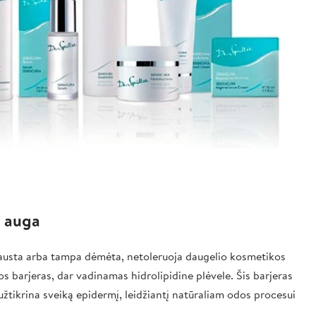
k auga
 parausta arba tampa dėmėta, netoleruoja daugelio kosmetikos
os barjeras, dar vadinamas hidrolipidine plėvele. Šis barjeras
tikrina sveiką epidermį, leidžiantį natūraliam odos procesui