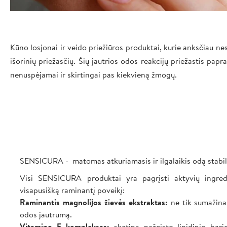
Kūno losjonai ir veido priežiūros produktai, kurie anksčiau n
išorinių priežasčių. Šių jautrios odos reakcijų priežastis pap
nenuspėjamai ir skirtingai pas kiekvieną žmogų.
SENSICURA - matomas atkuriamasis ir ilgalaikis odą stabili
Visi SENSICURA produktai yra pagrįsti aktyvių ingredi
visapusišką raminantį poveikį:
Raminantis magnolijos žievės ekstraktas:
ne tik sumažina 
odos jautrumą.
Vitamino F kompleksas:
skatina pažeisto lipidinio barje