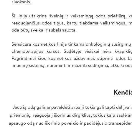
sluoksnis.
Ši linija užtikrina švelnią ir veiksmingą odos priežiūrą, k
reaguojančius odos tipus, kartu tiekdama veiksmingus, m
oda būtų sveika ir subalansuota.
Sensicura kosmetikos linija tinkama onkologinių susirgimų 
chemoterapijos kursus. Sudėtyje visiškai nėra kvapiklių
Pagrindiniai šios kosmetikos uždaviniai: stiprinti odos b
imuninę sistemą, nuraminti ir mažinti sudirgimą, atkurti o
Kenči
Jautrią odą galime paveldėti arba ji tokia gali tapti dėl į
priemonių, reaguoja į išorinius dirgiklius, tokius kaip saulė
apsaugo odą nuo išorinio poveikio ir padidėjusio transepide