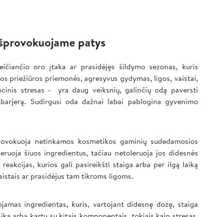
 išprovokuojame patys
eičiančio oro įtaka ar prasidėjęs šildymo sezonas, kuris
s priežiūros priemonės, agresyvus gydymas, ligos, vaistai,
cinis stresas - yra daug veiksnių, galinčių odą paversti
dų barjerą. Sudirgusi oda dažnai labai pablogina gyvenimo
provokuoja netinkamos kosmetikos gaminių sudedamosios
eruoja šiuos ingredientus, tačiau netoleruoja jos didesnės
s reakcijas, kurios gali pasireikšti staiga arba per ilgą laiką
aistais ar prasidėjus tam tikroms ligoms.
ojamas ingredientas, kuris, vartojant didesnę dozę, staiga
laiką arba kartu su kitais komponentais, tokiais kaip stresas,