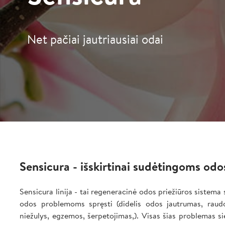
Net pačiai jautriausiai odai
Sensicura - išskirtinai sudėtingoms o
Sensicura linija - tai regeneracinė odos priežiūros sistema
odos problemoms spręsti (didelis odos jautrumas, raudo
niežulys, egzemos, šerpetojimas,). Visas šias problemas s