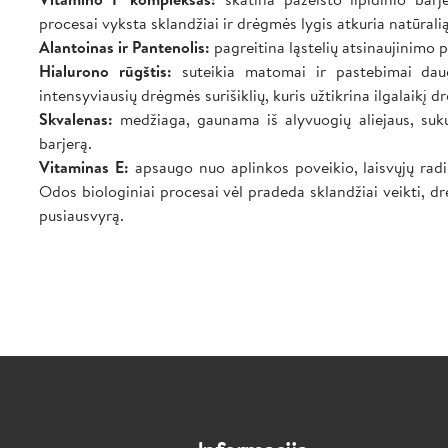
procesai vyksta sklandžiai ir drėgmės lygis atkuria natūrali
Alantoinas ir Pantenolis:
pagreitina ląstelių atsinaujinimo 
Hialurono rūgštis:
suteikia matomai ir pastebimai daug
intensyviausių drėgmės surišiklių, kuris užtikrina ilgalaikį
Skvalenas:
medžiaga, gaunama iš alyvuogių aliejaus, suku
barjerą.
Vitaminas E:
apsaugo nuo aplinkos poveikio, laisvųjų radik
Odos biologiniai procesai vėl pradeda sklandžiai veikti, d
pusiausvyrą.