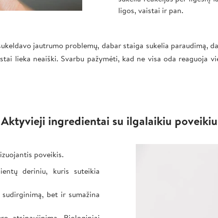
ligos, vaistai ir pan.
esukeldavo jautrumo problemų, dabar staiga sukelia paraudimą, da
rastai lieka neaiški. Svarbu pažymėti, kad ne visa oda reaguoja vi
Aktyvieji ingredientai su ilgalaikiu poveikiu
Image
zuojantis poveikis.
entų deriniu, kuris suteikia
sudirginimą, bet ir sumažina
ro atsinaujinimą. Biologiniai