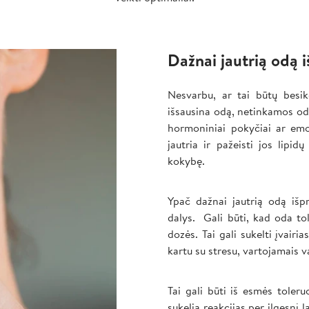
Dažnai jautrią odą
Nesvarbu, ar tai būtų besik
išsausina odą, netinkamos odo
hormoniniai pokyčiai ar emo
jautria ir pažeisti jos lipi
kokybę.
Ypač dažnai jautrią odą iš
dalys. Gali būti, kad oda tol
dozės. Tai gali sukelti įvairia
kartu su stresu, vartojamais v
Tai gali būti iš esmės toleru
sukelia reakcijas per ilgesnį 