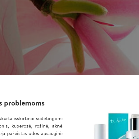
Image
dos problemoms
 skurta išskirtinai sudėtingoms
nis, kuperozė, rožinė, aknė,
ieja pažeistas odos apsauginis