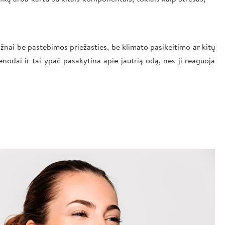
žnai be pastebimos priežasties, be klimato pasikeitimo ar kitų
enodai ir tai ypač pasakytina apie jautrią odą, nes ji reaguoja