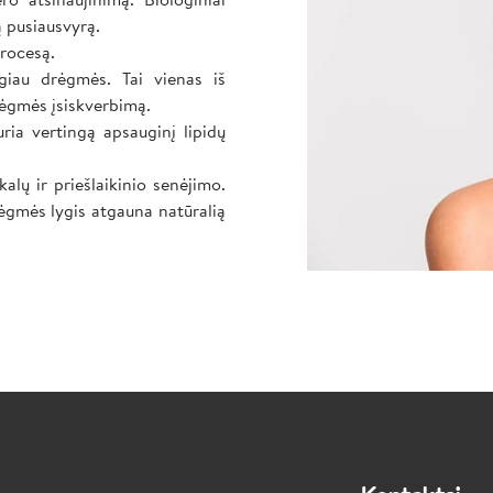
ą pusiausvyrą.
procesą.
iau drėgmės. Tai vienas iš
 drėgmės įsiskverbimą.
ria vertingą apsauginį lipidų
alų ir priešlaikinio senėjimo.
rėgmės lygis atgauna natūralią