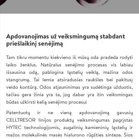
Apdovanojimas už veiksmingumą stabdant
priešlaikinį senėjimą
Tam tikru momentu kiekvieno iš mūsų oda pradeda rodyti
laiko ženklus. Natūralus senėjimo procesas vis labiau
išsausina odą, pablogina ląstelių veiklą, mažina odos
stangrumą. Tai lemia atsiradusias raukšles bei pakitusį
veido kontūrą. Odos atjauninimas yra sudėtinga užduotis,
tačiau gera žinia yra ta, jog dabar yra itin veiksmingas
būdas užkirsti kelią senėjimo procesui
Patentuotų ir ne vieną apdovanojimą gavusių
CELLTRESOR linijos produktų veiksmingumas pagrįstas
HYTEC technologijomis, augalinių kamieninių ląstelių ir
mažos molekulinės masės hialurono rūgšties sinteze. Šios