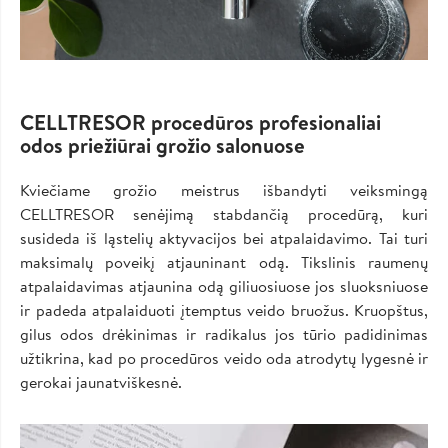
CELLTRESOR procedūros profesionaliai
odos priežiūrai grožio salonuose
Kviečiame grožio meistrus išbandyti veiksmingą
CELLTRESOR senėjimą stabdančią procedūrą, kuri
susideda iš ląstelių aktyvacijos bei atpalaidavimo. Tai turi
maksimalų poveikį atjauninant odą. Tikslinis raumenų
atpalaidavimas atjaunina odą giliuosiuose jos sluoksniuose
ir padeda atpalaiduoti įtemptus veido bruožus. Kruopštus,
gilus odos drėkinimas ir radikalus jos tūrio padidinimas
užtikrina, kad po procedūros veido oda atrodytų lygesnė ir
gerokai jaunatviškesnė.
Image