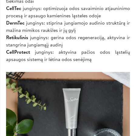
tiekimas odai
CellTec
junginys: optimizuoja odos savaiminio atjauninimo
procesą ir apsaugo kamienines ląsteles odoje
DermTec
junginys: stiprina jungiamojo audinio struktūrą ir
mažina mimikos raukšles ir jų gylį
Retikulinis
junginys: gerina odos regeneraciją, aktyvina ir
stangrina jungiamąjį audinį
CellProtect
junginys: aktyvina pačios odos ląstelių
apsaugos sistemą ir lėtina odos senėjimą
Image