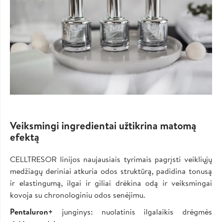
Veiksmingi ingredientai užtikrina matomą
efektą
CELLTRESOR linijos naujausiais tyrimais pagrįsti veikliųjų
medžiagų deriniai atkuria odos struktūrą, padidina tonusą
ir elastingumą, ilgai ir giliai drėkina odą ir veiksmingai
kovoja su chronologiniu odos senėjimu.
Pentaluron+
junginys: nuolatinis ilgalaikis drėgmės