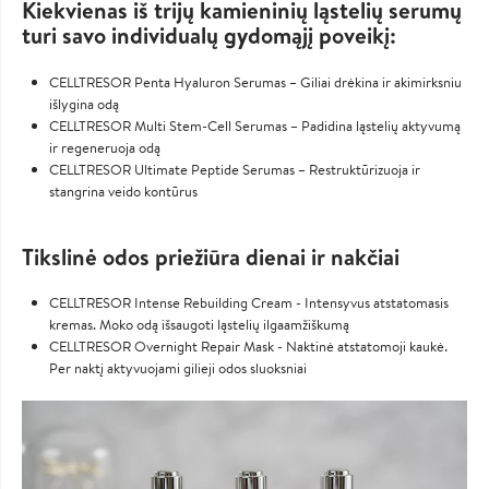
Kiekvienas iš trijų kamieninių ląstelių serumų
turi savo individualų gydomąjį poveikį:
CELLTRESOR Penta Hyaluron Serumas – Giliai drėkina ir akimirksniu
išlygina odą
CELLTRESOR Multi Stem-Cell Serumas – Padidina ląstelių aktyvumą
ir regeneruoja odą
CELLTRESOR Ultimate Peptide Serumas – Restruktūrizuoja ir
stangrina veido kontūrus
Tikslinė odos priežiūra dienai ir nakčiai
CELLTRESOR Intense Rebuilding Cream - Intensyvus atstatomasis
kremas. Moko odą išsaugoti ląstelių ilgaamžiškumą
CELLTRESOR Overnight Repair Mask - Naktinė atstatomoji kaukė.
Per naktį aktyvuojami gilieji odos sluoksniai
Image