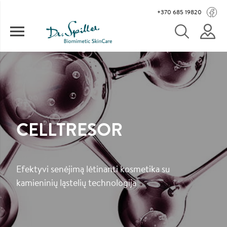
Pereiti į pagrindinį turinį
Main navigation
+370 685 19820
CELLTRESOR
Efektyvi senėjimą lėtinanti kosmetika su
kamieninių ląstelių technologija