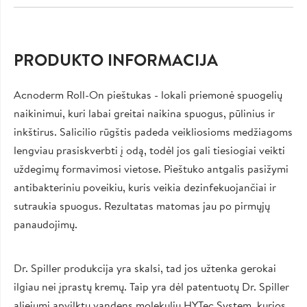
PRODUKTO INFORMACIJA
Acnoderm Roll-On pieštukas - lokali priemonė spuogelių
naikinimui, kuri labai greitai naikina spuogus, pūlinius ir
inkštirus. Salicilio rūgštis padeda veikliosioms medžiagoms
lengviau prasiskverbti į odą, todėl jos gali tiesiogiai veikti
uždegimų formavimosi vietose. Pieštuko antgalis pasižymi
antibakteriniu poveikiu, kuris veikia dezinfekuojančiai ir
sutraukia spuogus. Rezultatas matomas jau po pirmųjų
panaudojimų.
Dr. Spiller produkcija yra skalsi, tad jos užtenka gerokai
ilgiau nei įprastų kremų. Taip yra dėl patentuotų Dr. Spiller
aliejumi apvilktų vandens molekulių HYTec System, kurios