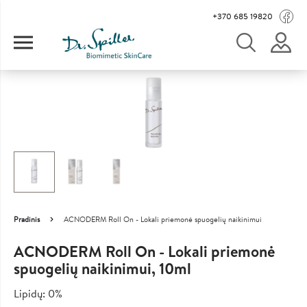
Pereiti į pagrindinį turinį
Main navigation
+370 685 19820
Image
Pradinis
ACNODERM Roll On - Lokali priemonė spuogelių naikinimui
Kelias
ACNODERM Roll On - Lokali priemonė
spuogelių naikinimui, 10ml
Lipidų: 0%