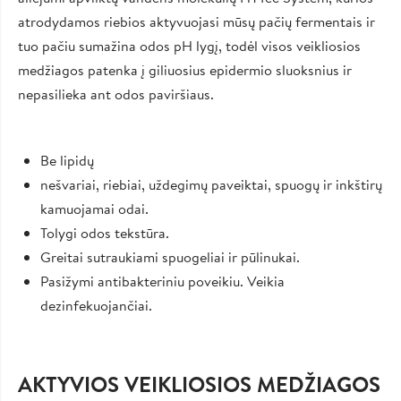
atrodydamos riebios aktyvuojasi mūsų pačių fermentais ir
tuo pačiu sumažina odos pH lygį, todėl visos veikliosios
medžiagos patenka į giliuosius epidermio sluoksnius ir
nepasilieka ant odos paviršiaus.
Be lipidų
nešvariai, riebiai, uždegimų paveiktai, spuogų ir inkštirų
kamuojamai odai.
Tolygi odos tekstūra.
Greitai sutraukiami spuogeliai ir pūlinukai.
Pasižymi antibakteriniu poveikiu. Veikia
dezinfekuojančiai.
AKTYVIOS VEIKLIOSIOS MEDŽIAGOS