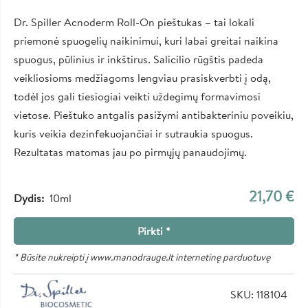
Dr. Spiller Acnoderm Roll-On pieštukas – tai lokali
priemonė spuogelių naikinimui, kuri labai greitai naikina
spuogus, pūlinius ir inkštirus. Salicilio rūgštis padeda
veikliosioms medžiagoms lengviau prasiskverbti į odą,
todėl jos gali tiesiogiai veikti uždegimų formavimosi
vietose. Pieštuko antgalis pasižymi antibakteriniu poveikiu,
kuris veikia dezinfekuojančiai ir sutraukia spuogus.
Rezultatas matomas jau po pirmųjų panaudojimų.
21,70 €
Dydis
10ml
Pirkti *
* Būsite nukreipti į www.manodrauge.lt internetinę parduotuvę
SKU: 118104