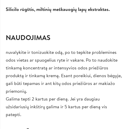
Silicilo rūgštis, miltinių meškauogių lapų ekstraktas.
NAUDOJIMAS
nuvalykite ir tonizuokite odą, po to tepkite problemines
odos vietas ar spuogelius ryte ir vakare. Po to naudokite
tinkamą koncentratą ar intensyvios odos priežiūros
produktą ir tinkamą kremą. Esant poreikiui, dienos bėgyje,
gali būti tepamas ir ant kitų odos priežiūros ar makiažo
priemonių.
Galima tepti 2 kartus per dieną. Jei yra daugiau
užsidariusių inkštirų galima ir 5 kartus per dieną vis
patepti.