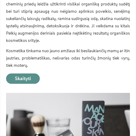
cheminių priedų leidžia užtikrinti visiškai organišką produktų sudėtį
bei turi stiprią apsaugą nuo neigiamo aplinkos poveikio, senėjimą
sukeliančių laisvųjų radikalų, ramina sudirgusią odą, skatina nuolatinį
ląstelių atsinaujinimą, detoksikuoja ir drėkina. Ji veikdama su kitais
Pelkių augmenijos deriniais pasiekia neįtikėtinų rezultatų organiškos
kosmetikos srityje.
Kosmetika tinkama nuo jauno amžiaus iki besilaukiančių mamų ar itin
jautrias, problematiškas, nešvarias odas turinčių žmonių tiek vyrų,
tiek moterų.
Skaityti