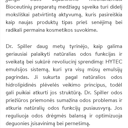
Bioceutinių preparatų medžiagų sąveika turi didelį
moksliškai patvirtintą aktyvumą, kuris pasireiškia
kaip naujas produktų tipas prieš senėjimą bei
radikali permaina kosmetikos suvokime.
Dr. Spiller daug metų tyrinėjo, kaip galima
geriausiai palaikyti natūralias odos funkcijas ir
sveikatą bei sukūrė revoliucinį sprendimą: HYTEC
emulsijos sistemą, kuri yra visų mūsų emulsijų
pagrindas. Ji sukurta pagal natūralios odos
hidrolipidinės plėvelės veikimo principus, todėl
gali puikiai atkurti jos struktūrą. Dr. Spiller odos
priežiūros priemonės sumažina odos problemas ir
atkuria natūralių odos funkcijų pusiausvyrą. Jos
reguliuoja odos drėgmės balansą ir optimizuoja
deguonies įsisavinimą bei pernešimą.