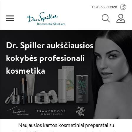
Pereiti į pagrindinį turinį
Main navigation
+370 685 19820
Dr. Spiller aukščiausios
kokybės profesionali
kosmetika
Naujausios kartos kosmetiniai preparatai su