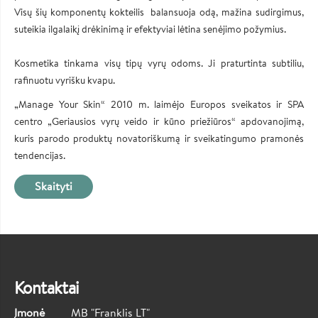
Visų šių komponentų kokteilis balansuoja odą, mažina sudirgimus,
suteikia ilgalaikį drėkinimą ir efektyviai lėtina senėjimo požymius.
Kosmetika tinkama visų tipų vyrų odoms. Ji praturtinta subtiliu,
rafinuotu vyrišku kvapu.
„Manage Your Skin“ 2010 m. laimėjo Europos sveikatos ir SPA
centro „Geriausios vyrų veido ir kūno priežiūros“ apdovanojimą,
kuris parodo produktų novatoriškumą ir sveikatingumo pramonės
tendencijas.
Skaityti
Kontaktai
Įmonė
MB "Franklis LT"