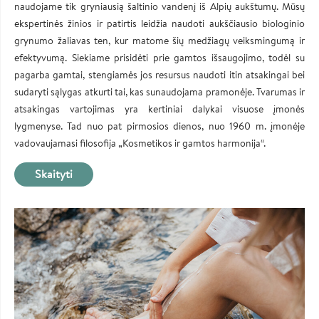
naudojame tik gryniausią šaltinio vandenį iš Alpių aukštumų. Mūsų
ekspertinės žinios ir patirtis leidžia naudoti aukščiausio biologinio
grynumo žaliavas ten, kur matome šių medžiagų veiksmingumą ir
efektyvumą. Siekiame prisidėti prie gamtos išsaugojimo, todėl su
pagarba gamtai, stengiamės jos resursus naudoti itin atsakingai bei
sudaryti sąlygas atkurti tai, kas sunaudojama pramonėje. Tvarumas ir
atsakingas vartojimas yra kertiniai dalykai visuose įmonės
lygmenyse. Tad nuo pat pirmosios dienos, nuo 1960 m. įmonėje
vadovaujamasi filosofija „Kosmetikos ir gamtos harmonija“.
Skaityti