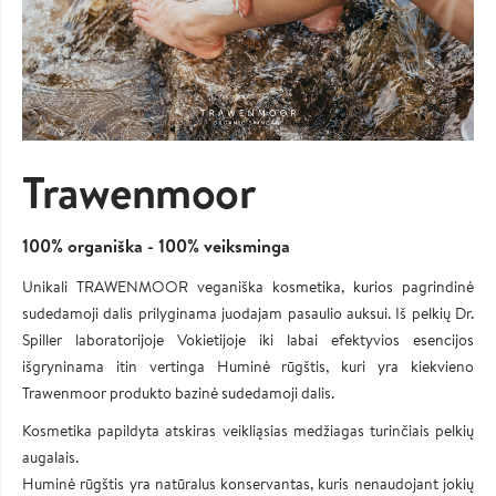
Trawenmoor
100% organiška - 100% veiksminga
Unikali TRAWENMOOR veganiška kosmetika, kurios pagrindinė
sudedamoji dalis prilyginama juodajam pasaulio auksui. Iš pelkių Dr.
Spiller laboratorijoje Vokietijoje iki labai efektyvios esencijos
išgryninama itin vertinga Huminė rūgštis, kuri yra kiekvieno
Trawenmoor produkto bazinė sudedamoji dalis.
Kosmetika papildyta atskiras veikliąsias medžiagas turinčiais pelkių
augalais.
Huminė rūgštis yra natūralus konservantas, kuris nenaudojant jokių