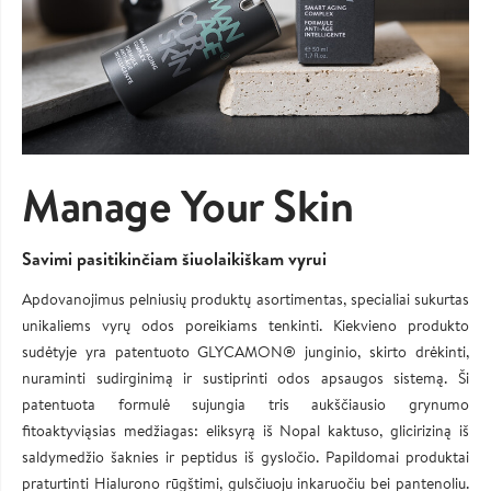
Manage Your Skin
Savimi pasitikinčiam šiuolaikiškam vyrui
Apdovanojimus pelniusių produktų asortimentas, specialiai sukurtas
unikaliems vyrų odos poreikiams tenkinti. Kiekvieno produkto
sudėtyje yra patentuoto GLYCAMON® junginio, skirto drėkinti,
nuraminti sudirginimą ir sustiprinti odos apsaugos sistemą. Ši
patentuota formulė sujungia tris aukščiausio grynumo
fitoaktyviąsias medžiagas: eliksyrą iš Nopal kaktuso, gliciriziną iš
saldymedžio šaknies ir peptidus iš gysločio. Papildomai produktai
praturtinti Hialurono rūgštimi, gulsčiuoju inkaruočiu bei pantenoliu.