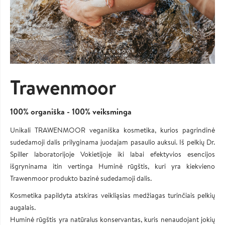
Trawenmoor
100% organiška - 100% veiksminga
Unikali TRAWENMOOR veganiška kosmetika, kurios pagrindinė
sudedamoji dalis prilyginama juodajam pasaulio auksui. Iš pelkių Dr.
Spiller laboratorijoje Vokietijoje iki labai efektyvios esencijos
išgryninama itin vertinga Huminė rūgštis, kuri yra kiekvieno
Trawenmoor produkto bazinė sudedamoji dalis.
Kosmetika papildyta atskiras veikliąsias medžiagas turinčiais pelkių
augalais.
Huminė rūgštis yra natūralus konservantas, kuris nenaudojant jokių