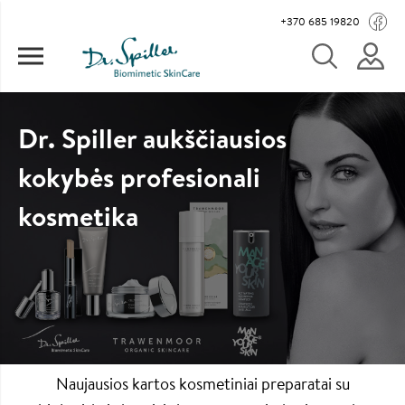
Pereiti į pagrindinį turinį
Main navigation
+370 685 19820
Dr. Spiller aukščiausios
kokybės profesionali
kosmetika
Naujausios kartos kosmetiniai preparatai su