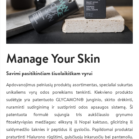
Manage Your Skin
Savimi pasitikinčiam šiuolaikiškam vyrui
Apdovanojimus pelniusių produktų asortimentas, specialiai sukurtas
unikaliems vyrų odos poreikiams tenkinti. Kiekvieno produkto
sudėtyje yra patentuoto GLYCAMON® junginio, skirto drėkinti,
nuraminti sudirginimą ir sustiprinti odos apsaugos sistemą. Ši
patentuota formulė sujungia tris aukščiausio grynumo
fitoaktyviąsias medžiagas: eliksyrą iš Nopal kaktuso, gliciriziną iš
saldymedžio šaknies ir peptidus iš gysločio. Papildomai produktai
praturtinti Hialurono rūgštimi, gulsčiuoju inkaruočiu bei pantenoliu.