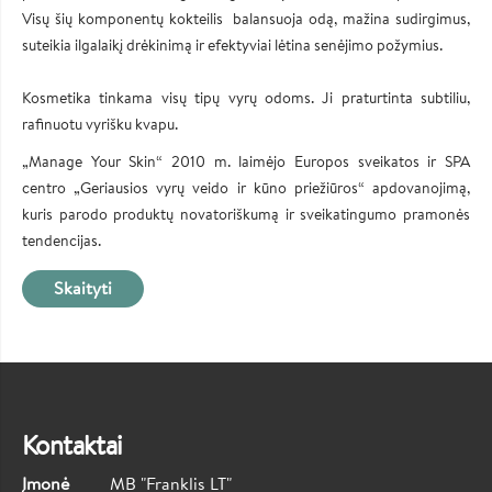
Visų šių komponentų kokteilis balansuoja odą, mažina sudirgimus,
suteikia ilgalaikį drėkinimą ir efektyviai lėtina senėjimo požymius.
Kosmetika tinkama visų tipų vyrų odoms. Ji praturtinta subtiliu,
rafinuotu vyrišku kvapu.
„Manage Your Skin“ 2010 m. laimėjo Europos sveikatos ir SPA
centro „Geriausios vyrų veido ir kūno priežiūros“ apdovanojimą,
kuris parodo produktų novatoriškumą ir sveikatingumo pramonės
tendencijas.
Skaityti
Kontaktai
Įmonė
MB "Franklis LT"