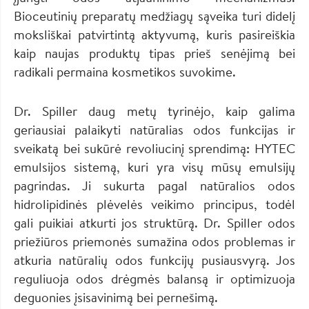
Bioceutinių preparatų medžiagų sąveika turi didelį
moksliškai patvirtintą aktyvumą, kuris pasireiškia
kaip naujas produktų tipas prieš senėjimą bei
radikali permaina kosmetikos suvokime.
Dr. Spiller daug metų tyrinėjo, kaip galima
geriausiai palaikyti natūralias odos funkcijas ir
sveikatą bei sukūrė revoliucinį sprendimą: HYTEC
emulsijos sistemą, kuri yra visų mūsų emulsijų
pagrindas. Ji sukurta pagal natūralios odos
hidrolipidinės plėvelės veikimo principus, todėl
gali puikiai atkurti jos struktūrą. Dr. Spiller odos
priežiūros priemonės sumažina odos problemas ir
atkuria natūralių odos funkcijų pusiausvyrą. Jos
reguliuoja odos drėgmės balansą ir optimizuoja
deguonies įsisavinimą bei pernešimą.