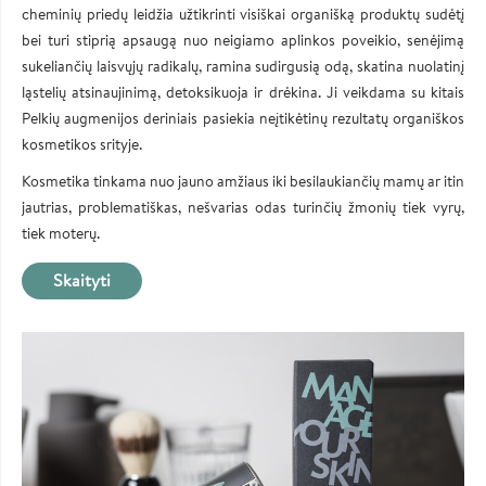
cheminių priedų leidžia užtikrinti visiškai organišką produktų sudėtį
bei turi stiprią apsaugą nuo neigiamo aplinkos poveikio, senėjimą
sukeliančių laisvųjų radikalų, ramina sudirgusią odą, skatina nuolatinį
ląstelių atsinaujinimą, detoksikuoja ir drėkina. Ji veikdama su kitais
Pelkių augmenijos deriniais pasiekia neįtikėtinų rezultatų organiškos
kosmetikos srityje.
Kosmetika tinkama nuo jauno amžiaus iki besilaukiančių mamų ar itin
jautrias, problematiškas, nešvarias odas turinčių žmonių tiek vyrų,
tiek moterų.
Skaityti