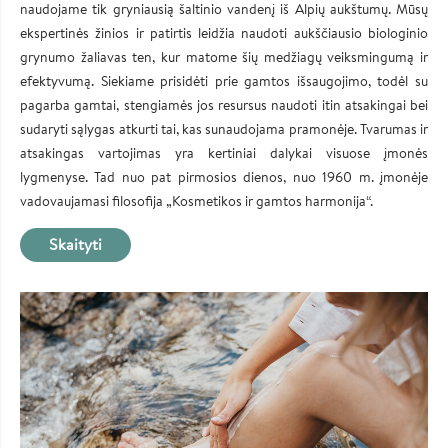
naudojame tik gryniausią šaltinio vandenį iš Alpių aukštumų. Mūsų
ekspertinės žinios ir patirtis leidžia naudoti aukščiausio biologinio
grynumo žaliavas ten, kur matome šių medžiagų veiksmingumą ir
efektyvumą. Siekiame prisidėti prie gamtos išsaugojimo, todėl su
pagarba gamtai, stengiamės jos resursus naudoti itin atsakingai bei
sudaryti sąlygas atkurti tai, kas sunaudojama pramonėje. Tvarumas ir
atsakingas vartojimas yra kertiniai dalykai visuose įmonės
lygmenyse. Tad nuo pat pirmosios dienos, nuo 1960 m. įmonėje
vadovaujamasi filosofija „Kosmetikos ir gamtos harmonija“.
Skaityti