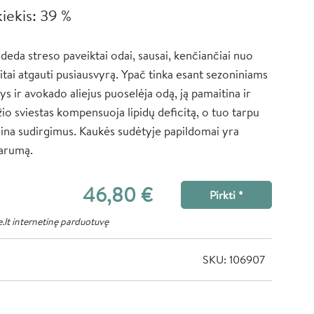
kiekis: 39 %
deda streso paveiktai odai, sausai, kenčiančiai nuo
itai atgauti pusiausvyrą. Ypač tinka esant sezoniniams
ys ir avokado aliejus puoselėja odą, ją pamaitina ir
o sviestas kompensuoja lipidų deficitą, o tuo tarpu
mina sudirgimus. Kaukės sudėtyje papildomai yra
parumą.
46,80 €
Pirkti *
.lt internetinę parduotuvę
SKU: 106907