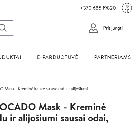
+370 685 19820
Prisijungti
ODUKTAI
E-PARDUOTUVĖ
PARTNERIAMS
sk - Kreminė kaukė su avokadu ir alijošiumi
Image
OCADO Mask - Kreminė
 ir alijošiumi sausai odai,