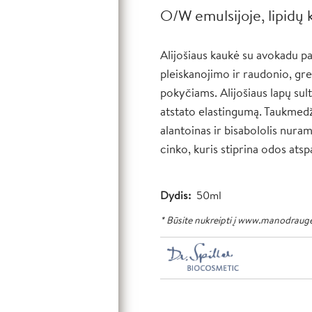
O/W emulsijoje, lipidų 
Alijošiaus kaukė su avokadu pa
pleiskanojimo ir raudonio, gre
pokyčiams. Alijošiaus lapų sult
atstato elastingumą. Taukmedži
alantoinas ir bisabololis nura
cinko, kuris stiprina odos ats
Dydis
50ml
* Būsite nukreipti į www.manodrauge