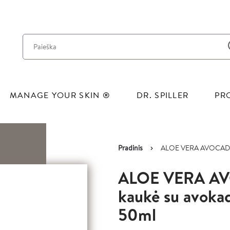
Pereiti į pagrindinį turinį
MANAGE YOUR SKIN ®
DR. SPILLER
PR
Pradinis
ALOE VERA AVOCADO Ma
Kelias
Image
ALOE VERA AV
kaukė su avokadu
50ml