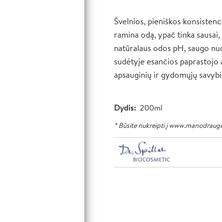
Švelnios, pieniškos konsistencij
ramina odą, ypač tinka sausai, j
natūralaus odos pH, saugo nuo 
sudėtyje esančios paprastojo a
apsauginių ir gydomųjų savybi
Dydis
200ml
* Būsite nukreipti į www.manodrauge