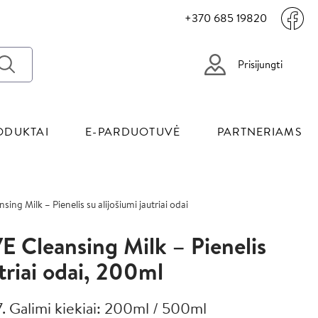
+370 685 19820
Prisijungti
ODUKTAI
E-PARDUOTUVĖ
PARTNERIAMS
g Milk – Pienelis su alijošiumi jautriai odai
Image
 Cleansing Milk – Pienelis
utriai odai, 200ml
. Galimi kiekiai: 200ml / 500ml