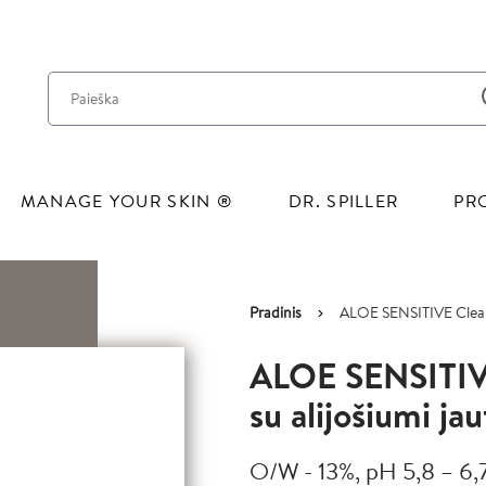
Pereiti į pagrindinį turinį
MANAGE YOUR SKIN ®
DR. SPILLER
PR
Pradinis
ALOE SENSITIVE Cleansin
Kelias
Image
ALOE SENSITIVE
su alijošiumi ja
O/W - 13%, pH 5,8 – 6,7