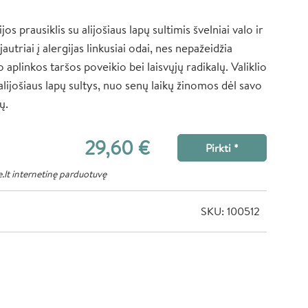
os prausiklis su alijošiaus lapų sultimis švelniai valo ir
autriai į alergijas linkusiai odai, nes nepažeidžia
aplinkos taršos poveikio bei laisvųjų radikalų. Valiklio
lijošiaus lapų sultys, nuo senų laikų žinomos dėl savo
ų.
29,60 €
Pirkti *
.lt internetinę parduotuvę
SKU: 100512