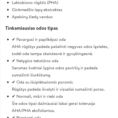
Laktobiono rūgštis (PHA)
Ginkmedžio lapų ekstraktas
Apelsinų žiedų vanduo
Tinkamiausias odos tipas
✔ Pavargusi ir papilkėjusi oda
AHA rūgštys padeda pašalinti negyvas odos ląsteles,
todėl oda tampa skaistesnė ir gyvybingesnė.
✔ Nelygios tekstūros oda
Serumas švelniai lygina odos paviršių ir padeda
sumažinti šiurkštumą.
✔ Oda su išsiplėtusiomis poromis
Rūgštys padeda išvalyti ir vizualiai sumažinti poras.
✔ Normali, mišri ir riebi oda
Šie odos tipai dažniausiai labai gerai toleruoja
AHA/PHA eksfoliantus.
✔ Bręstanti oda