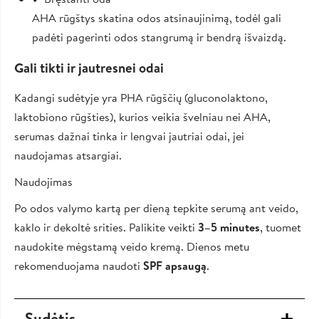
AHA rūgštys skatina odos atsinaujinimą, todėl gali
padėti pagerinti odos stangrumą ir bendrą išvaizdą.
Gali tikti ir jautresnei odai
Kadangi sudėtyje yra PHA rūgščių (gluconolaktono,
laktobiono rūgšties), kurios veikia švelniau nei AHA,
serumas dažnai tinka ir lengvai jautriai odai, jei
naudojamas atsargiai.
Naudojimas
Po odos valymo kartą per dieną tepkite serumą ant veido,
kaklo ir dekoltė srities. Palikite veikti
3–5 minutes
, tuomet
naudokite mėgstamą veido kremą. Dienos metu
rekomenduojama naudoti
SPF apsaugą
.
Sudėtis