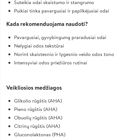
Suteikia odai skaistumo ir stangrumo
Puikiai tinka pavargusiai ir papilkėjusiai odai
Kada rekomenduojama naudoti?
Pavargusiai, gyvybingumą praradusiai odai
Nelygiai odos tekstūrai
Norint skaistesnio ir lygesnio veido odos tono
Intensyviai odos priežiūros rutinai
Veikliosios medžiagos
Glikolio rūgštis (AHA)
Pieno rūgštis (AHA)
Obuolių rūgštis (AHA)
Citrinų rūgštis (AHA)
Gluconolaktonas (PHA)