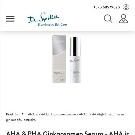
Pereiti į pagrindinį turinį
Main navigation
+370 685 19820
Image
Pradinis
AHA & PHA Ginkgosomen Serum - AHA ir PHA rūgščių serumas su
Kelias
ginkmedžių ekstraktu
AHA & PHA Ginkgosomen Serum - AHA ir