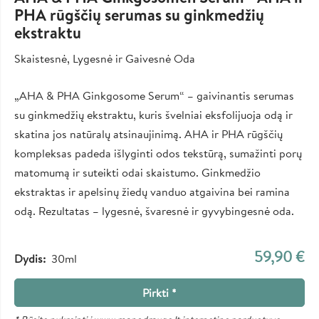
PHA rūgščių serumas su ginkmedžių
ekstraktu
Skaistesnė, Lygesnė ir Gaivesnė Oda
„AHA & PHA Ginkgosome Serum“ – gaivinantis serumas
su ginkmedžių ekstraktu, kuris švelniai eksfolijuoja odą ir
skatina jos natūralų atsinaujinimą. AHA ir PHA rūgščių
kompleksas padeda išlyginti odos tekstūrą, sumažinti porų
matomumą ir suteikti odai skaistumo. Ginkmedžio
ekstraktas ir apelsinų žiedų vanduo atgaivina bei ramina
odą. Rezultatas – lygesnė, švaresnė ir gyvybingesnė oda.
59,90 €
Dydis
30ml
Pirkti *