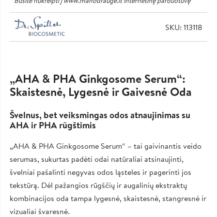
* Būsite nukreipti į www.manodrauge.lt internetinę parduotuvę
SKU: 113118
„AHA & PHA Ginkgosome Serum“:
Skaistesnė, Lygesnė ir Gaivesnė Oda
Švelnus, bet veiksmingas odos atnaujinimas su
AHA ir PHA rūgštimis
„AHA & PHA Ginkgosome Serum“ – tai gaivinantis veido
serumas, sukurtas padėti odai natūraliai atsinaujinti,
švelniai pašalinti negyvas odos ląsteles ir pagerinti jos
tekstūrą. Dėl pažangios rūgščių ir augalinių ekstraktų
kombinacijos oda tampa lygesnė, skaistesnė, stangresnė ir
vizualiai švaresnė.