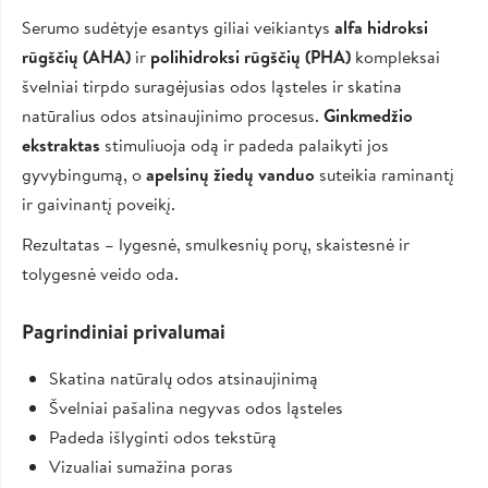
Serumo sudėtyje esantys giliai veikiantys
alfa hidroksi
rūgščių (AHA)
ir
polihidroksi rūgščių (PHA)
kompleksai
švelniai tirpdo suragėjusias odos ląsteles ir skatina
natūralius odos atsinaujinimo procesus.
Ginkmedžio
ekstraktas
stimuliuoja odą ir padeda palaikyti jos
gyvybingumą, o
apelsinų žiedų vanduo
suteikia raminantį
ir gaivinantį poveikį.
Rezultatas – lygesnė, smulkesnių porų, skaistesnė ir
tolygesnė veido oda.
Pagrindiniai privalumai
Skatina natūralų odos atsinaujinimą
Švelniai pašalina negyvas odos ląsteles
Padeda išlyginti odos tekstūrą
Vizualiai sumažina poras