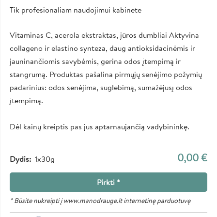
Tik profesionaliam naudojimui kabinete
Vitaminas C, acerola ekstraktas, jūros dumbliai Aktyvina
collageno ir elastino synteza, daug antioksidacinėmis ir
jauninančiomis savybėmis, gerina odos įtempimą ir
stangrumą. Produktas pašalina pirmųjų senėjimo požymių
padarinius: odos senėjima, suglebimą, sumažėjusį odos
įtempimą.
Dėl kainų kreiptis pas jus aptarnaujančią vadybininkę.
0,00 €
Dydis
1x30g
Pirkti *
* Būsite nukreipti į www.manodrauge.lt internetinę parduotuvę