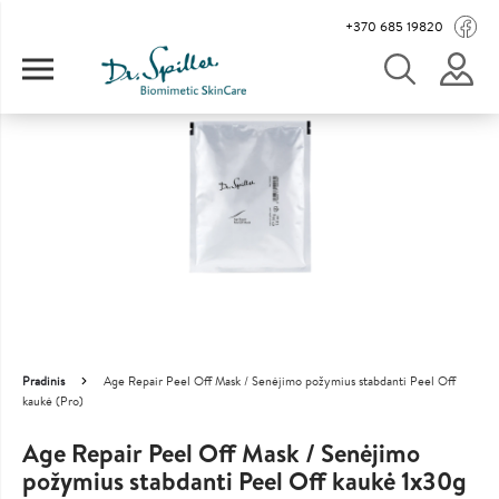
Pereiti į pagrindinį turinį
Main navigation
+370 685 19820
Image
Pradinis
Age Repair Peel Off Mask / Senėjimo požymius stabdanti Peel Off
Kelias
kaukė (Pro)
Age Repair Peel Off Mask / Senėjimo
požymius stabdanti Peel Off kaukė 1x30g