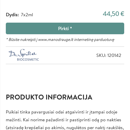
44,50 €
Dydis
7x2ml
Pirkti *
* Būsite nukreipti į www.manodrauge.lt internetinę parduotuvę
SKU: 120142
PRODUKTO INFORMACIJA
Puikiai tinka pavargusiai odai atgaivinti ir įtampai odoje
mažinti. Kai norime pažadinti ir pastiprinti odą po nakties
(atsiradę krepšeliai po akimis, nugulėtos per naktį raukšlės,