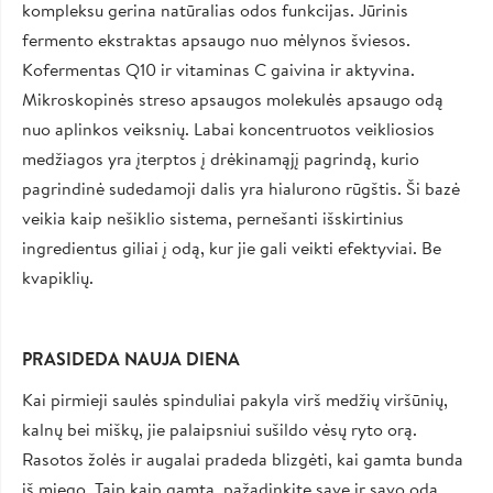
kompleksu gerina natūralias odos funkcijas. Jūrinis
fermento ekstraktas apsaugo nuo mėlynos šviesos.
Kofermentas Q10 ir vitaminas C gaivina ir aktyvina.
Mikroskopinės streso apsaugos molekulės apsaugo odą
nuo aplinkos veiksnių. Labai koncentruotos veikliosios
medžiagos yra įterptos į drėkinamąjį pagrindą, kurio
pagrindinė sudedamoji dalis yra hialurono rūgštis. Ši bazė
veikia kaip nešiklio sistema, pernešanti išskirtinius
ingredientus giliai į odą, kur jie gali veikti efektyviai. Be
kvapiklių.
PRASIDEDA NAUJA DIENA
Kai pirmieji saulės spinduliai pakyla virš medžių viršūnių,
kalnų bei miškų, jie palaipsniui sušildo vėsų ryto orą.
Rasotos žolės ir augalai pradeda blizgėti, kai gamta bunda
iš miego. Taip kaip gamta, pažadinkite save ir savo odą