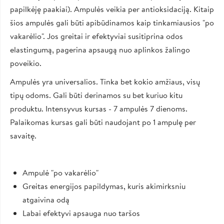
papilkėję paakiai). Ampulės veikia per antioksidaciją. Kitaip
šios ampulės gali būti apibūdinamos kaip tinkamiausios "po
vakarėlio". Jos greitai ir efektyviai susitiprina odos
elastingumą, pagerina apsaugą nuo aplinkos žalingo
poveikio.
Ampulės yra universalios. Tinka bet kokio amžiaus, visų
tipų odoms. Gali būti derinamos su bet kuriuo kitu
produktu. Intensyvus kursas - 7 ampulės 7 dienoms.
Palaikomas kursas gali būti naudojant po 1 ampulę per
savaitę.
Ampulė "po vakarėlio"
Greitas energijos papildymas, kuris akimirksniu
atgaivina odą
Labai efektyvi apsauga nuo taršos