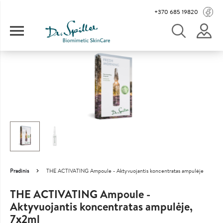
Pereiti į pagrindinį turinį
Main navigation
+370 685 19820
Image
Pradinis
THE ACTIVATING Ampoule - Aktyvuojantis koncentratas ampulėje
Kelias
THE ACTIVATING Ampoule -
Aktyvuojantis koncentratas ampulėje,
7x2ml