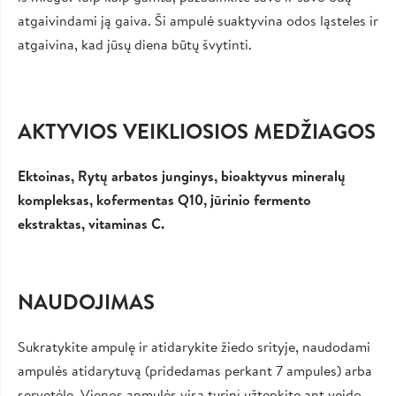
atgaivindami ją gaiva. Ši ampulė suaktyvina odos ląsteles ir
atgaivina, kad jūsų diena būtų švytinti.
AKTYVIOS VEIKLIOSIOS MEDŽIAGOS
Ektoinas, Rytų arbatos junginys, bioaktyvus mineralų
kompleksas, kofermentas Q10, jūrinio fermento
ekstraktas, vitaminas C.
NAUDOJIMAS
Sukratykite ampulę ir atidarykite žiedo srityje, naudodami
ampulės atidarytuvą (pridedamas perkant 7 ampules) arba
servetėlę. Vienos apmulės visą turinį užtepkite ant veido,