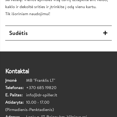
kaklo ir dekoltė srities ir įtrinkite į odą vienu kartu.
Tik išoriniam naudojimui!
Sudėtis
Kontaktai
Įmonė
MB "Franklis LT"
Telefonas:
+370 685 19820
E. Paštas:
info@dr-spiller.lt
Atidaryta:
10.00 - 17.00
(Pirmadienis-Penktadienis)
Adresas
Lapių g. 17, Bajorų km. Vilniaus raj.