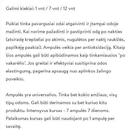
Galimi kiekiai: 1 vnt / 7 vnt / 12 vnt
Puikiai tinka pavargusiai odai atgaivinti ir įtampai odoje
mažinti. Kai norime pažadinti ir pastiprinti odą po nakties
(atsiradę krepšeliai po akimis, nugulėtos per naktį raukšlės,
papilkėję paakiai). Ampulės veikia per antioksidaciją. Kitaip
šios ampulės gali būti apibūdinamos kaip tinkamiausios "po
vakarėlio". Jos greitai ir efektyviai susitiprina odos
elastingumą, pagerina apsaugą nuo aplinkos žalingo
poveikio.
Ampulės yra universalios. Tinka bet kokio amžiaus, visų
tipų odoms. Gali būti derinamos su bet kuriuo kitu
produktu. Intensyvus kursas - 7 ampulės 7 dienoms.
Palaikomas kursas gali būti naudojant po 1 ampulę per
savaitę.