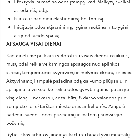
Efektyviai sumažina odos įtampą, kad išlaikytų sveikai
atrodančią odą.
Išlaiko ir padidina elastingumą bei tonusą
Inicijuoja odos atjauninimą, lygina raukšles ir tolygiai
atspindi veido spalvą
APSAUGA VISAI DIENAI
Kad galėtume puikiai susidoroti su visais dienos iššūkiais,
mūsų odai reikia veiksmingos apsaugos nuo aplinkos
streso, temperatūros svyravimų ir mėlynos ekranų šviesos.
Aktyvinamoji ampulė pažadina odą gaivumo pliūpsniu ir
aprūpina ją viskuo, ko reikia odos gyvybingumui palaikyti
visą dieną – nesvarbu, ar tai būtų 8 darbo valandos prie
kompiuterio, užterštas miesto oras ar kelionės. Ampulė
padeda išvengti odos pažeidimų ir matomų nuovargio
požymių.
Rytietiškos arbatos junginys kartu su bioaktyviu mineralų