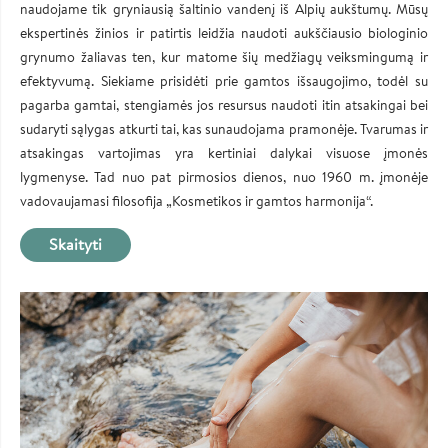
naudojame tik gryniausią šaltinio vandenį iš Alpių aukštumų. Mūsų
ekspertinės žinios ir patirtis leidžia naudoti aukščiausio biologinio
grynumo žaliavas ten, kur matome šių medžiagų veiksmingumą ir
efektyvumą. Siekiame prisidėti prie gamtos išsaugojimo, todėl su
pagarba gamtai, stengiamės jos resursus naudoti itin atsakingai bei
sudaryti sąlygas atkurti tai, kas sunaudojama pramonėje. Tvarumas ir
atsakingas vartojimas yra kertiniai dalykai visuose įmonės
lygmenyse. Tad nuo pat pirmosios dienos, nuo 1960 m. įmonėje
vadovaujamasi filosofija „Kosmetikos ir gamtos harmonija“.
Skaityti