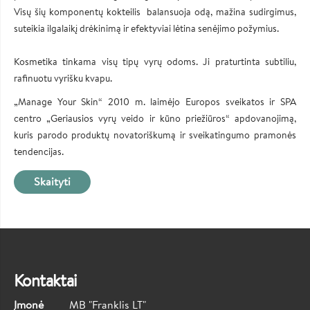
Visų šių komponentų kokteilis balansuoja odą, mažina sudirgimus,
suteikia ilgalaikį drėkinimą ir efektyviai lėtina senėjimo požymius.
Kosmetika tinkama visų tipų vyrų odoms. Ji praturtinta subtiliu,
rafinuotu vyrišku kvapu.
„Manage Your Skin“ 2010 m. laimėjo Europos sveikatos ir SPA
centro „Geriausios vyrų veido ir kūno priežiūros“ apdovanojimą,
kuris parodo produktų novatoriškumą ir sveikatingumo pramonės
tendencijas.
Skaityti
Kontaktai
Įmonė
MB "Franklis LT"