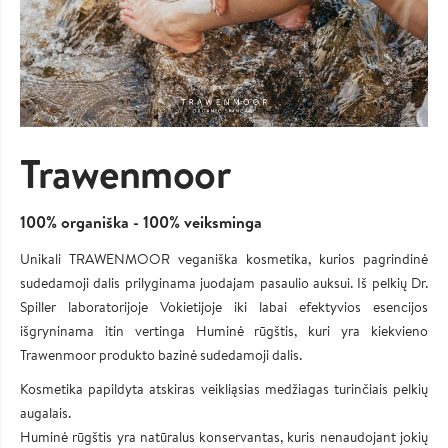
Trawenmoor
100% organiška - 100% veiksminga
Unikali TRAWENMOOR veganiška kosmetika, kurios pagrindinė
sudedamoji dalis prilyginama juodajam pasaulio auksui. Iš pelkių Dr.
Spiller laboratorijoje Vokietijoje iki labai efektyvios esencijos
išgryninama itin vertinga Huminė rūgštis, kuri yra kiekvieno
Trawenmoor produkto bazinė sudedamoji dalis.
Kosmetika papildyta atskiras veikliąsias medžiagas turinčiais pelkių
augalais.
Huminė rūgštis yra natūralus konservantas, kuris nenaudojant jokių