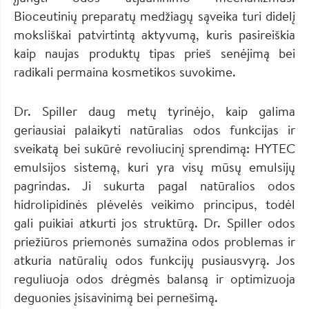
Bioceutinių preparatų medžiagų sąveika turi didelį
moksliškai patvirtintą aktyvumą, kuris pasireiškia
kaip naujas produktų tipas prieš senėjimą bei
radikali permaina kosmetikos suvokime.
Dr. Spiller daug metų tyrinėjo, kaip galima
geriausiai palaikyti natūralias odos funkcijas ir
sveikatą bei sukūrė revoliucinį sprendimą: HYTEC
emulsijos sistemą, kuri yra visų mūsų emulsijų
pagrindas. Ji sukurta pagal natūralios odos
hidrolipidinės plėvelės veikimo principus, todėl
gali puikiai atkurti jos struktūrą. Dr. Spiller odos
priežiūros priemonės sumažina odos problemas ir
atkuria natūralių odos funkcijų pusiausvyrą. Jos
reguliuoja odos drėgmės balansą ir optimizuoja
deguonies įsisavinimą bei pernešimą.