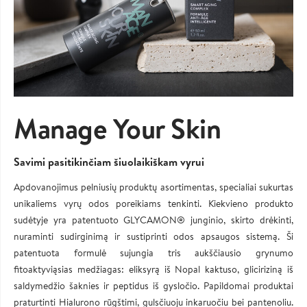
Manage Your Skin
Savimi pasitikinčiam šiuolaikiškam vyrui
Apdovanojimus pelniusių produktų asortimentas, specialiai sukurtas
unikaliems vyrų odos poreikiams tenkinti. Kiekvieno produkto
sudėtyje yra patentuoto GLYCAMON® junginio, skirto drėkinti,
nuraminti sudirginimą ir sustiprinti odos apsaugos sistemą. Ši
patentuota formulė sujungia tris aukščiausio grynumo
fitoaktyviąsias medžiagas: eliksyrą iš Nopal kaktuso, gliciriziną iš
saldymedžio šaknies ir peptidus iš gysločio. Papildomai produktai
praturtinti Hialurono rūgštimi, gulsčiuoju inkaruočiu bei pantenoliu.