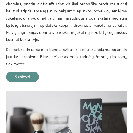
cheminių priedų leidžia užtikrinti visiškai organišką produktų sudėtį
bei turi stiprią apsaugą nuo neigiamo aplinkos poveikio, senėjimą
sukeliančių laisvųjų radikalų, ramina sudirgusią odą, skatina nuolatinį
ląstelių atsinaujinimą, detoksikuoja ir drėkina. Ji veikdama su kitais
Pelkių augmenijos deriniais pasiekia neįtikėtinų rezultatų organiškos
kosmetikos srityje.
Kosmetika tinkama nuo jauno amžiaus iki besilaukiančių mamų ar itin
jautrias, problematiškas, nešvarias odas turinčių žmonių tiek vyrų,
tiek moterų.
Skaityti