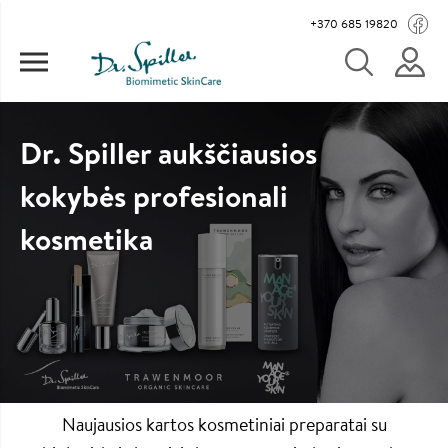
Pereiti į pagrindinį turinį
Main navigation
+370 685 19820
Dr. Spiller aukščiausios
kokybės profesionali
kosmetika
Naujausios kartos kosmetiniai preparatai su